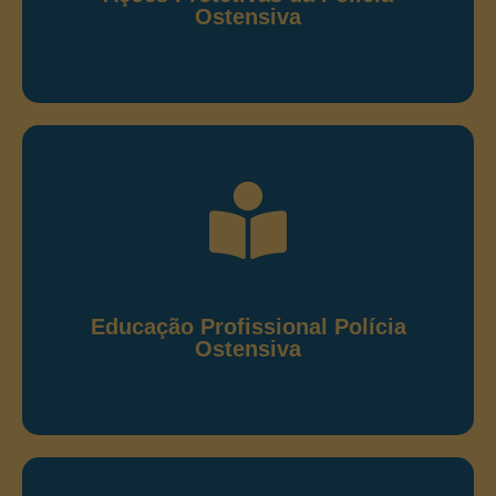
Ostensiva
Leia as publicações
Educação Profissional de Polícia
Ostensiva
Publicações relacionadas às ações educacionais de
polícia ostensiva e preservação da ordem pública.
Educação Profissional Polícia
Ostensiva
Leia as publicações